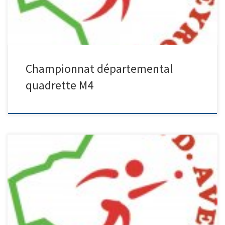
Championnat départemental
quadrette M4
F4 : Finalistes Alet / Dubuys (Millau PM) M4 : Finalistes : Joussaume –
Ollier – Milesi (Millau BCM) Champions Cramaregeas – Alet (Rodez)
M3: Finalistes : Aigouy – Roucouly – Nespoulous (Millau PM)
Inscription : 25 € par équipe. MILLAU Petit Montmartre, samedi 2
mai et Dimanche 3 mai