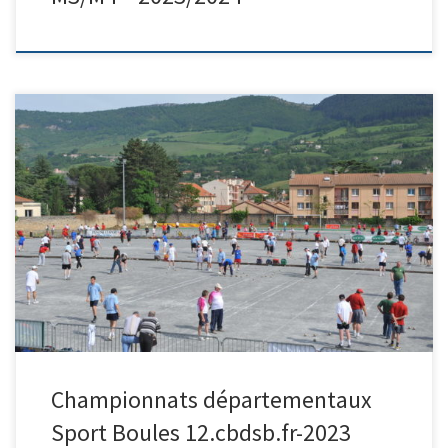
LE PUY EN VELAY / BRIVES CHARENSAC M4 :
https://www.ffsb.fr/evenement/wa_files/m4%20quad%202023%2
0(3).pdf Figeac sur les trois équipes engagées, seul le BCM sera
présent dimanche. Championnat départemental Quadrettes En M4
les vainqueurs représenteront l’Aveyron au Championnat de
France qui se déroulera du 20 au 22 juillet 13 au Puy en Velay (43)
En […]
Championnats départementaux
Sport Boules 12.cbdsb.fr-2023