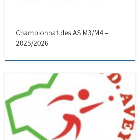
Championnat des AS M3/M4 –
2025/2026
Championnat de France Simple tirage M4 :
https://docs.google.com/spreadsheets/d/1o0i1fnEkvGUkZ1p51bV
NZiXUiUrw_zrPuMN7ibAw80M/edit?
gid=106077880#gid=106077880 Déroulement du Week-end:
Samedi: Pour les M3 et M4: Début des parties à 14H précise
dépôt des licences 13H15. Les joueurs offices peuvent arriver pour
15H15. Dimanche: Pour les F4 et M4 (Qualifiés) début des parties à
8H30. Pour les F3 et M3 (Qualifiés) Début […]