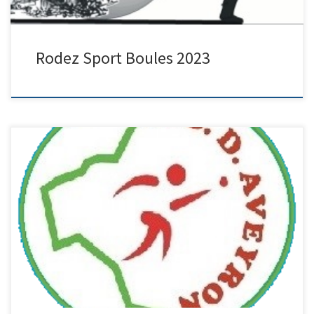
Rodez Sport Boules 2023
Double mixte à Aureilhan, nos représentants ne sortent pas de
poules mais gardent le sourire.
_____________________________________________
Championnat Simple à Gramat et Figeac, qualification au
championnat de France de Thonon les Bains (74) pour Maria
MARTY (F4) et de Sandrine NIEL (F3) de Millau.
_____________________________________________ Vétérans
quadrettes à Millau PM les […]