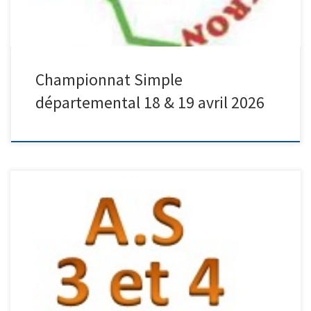
Championnat Simple
départemental 18 & 19 avril 2026
Viviez, boulodrome du Crouzet. Finale départementale des AS
M3/M4 samedi 11 avril 2026. Jet du but 8h30 Demi finales :
Decazeville1 18 – Millau PM 22 & Decazeville2 23 – Viviez/Rodez
17. Finale : Decazeville2 24 / Millau PM 16. 6 ème journée : Poule 1
: Decazeville1 30 / […]