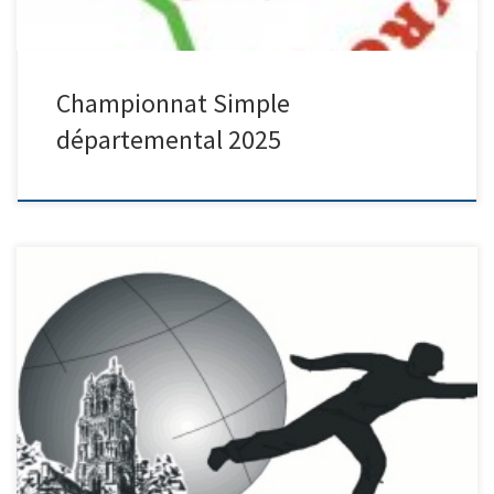
Championnat Simple
départemental 2025
Président : Erick ALET Secrétaire : Daniel FERNANDEZ Trésorier :
Nathalie FONTAINE Boulodrome de Camonil 3 Rue Maréchal
Leclerc – 12000 RODEZ 07.81.73.13.12 – Contact Numéro RNA :
W122008813 N° de parution : 20230028 N° d’annonce : 148 Titre :
RODEZ SPORT BOULES Objet : gestion et animation d’activités
sportives […]