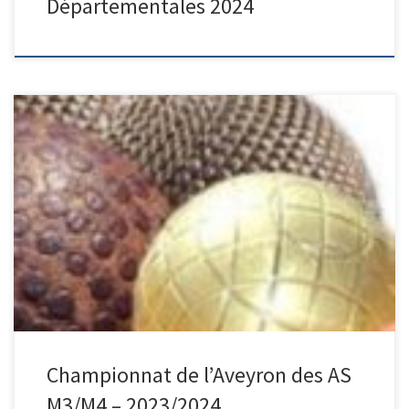
Départementales 2024
Finale, Decazeville dimanche 7 avril 2024. Dès 8h00 demi-finales :
Saint-Affrique 14 / Millau BCM 26 et Capdenac 11 / Decazeville 29
Finale : Decazeville 21 / Millau BCM 19
______________________________________ 6ème journée
Poule 1 : Millau BCM / Viviez Forfait – Millau PM 18 / Capdenac 22
6ème journée […]
Championnat de l’Aveyron des AS
M3/M4 – 2023/2024