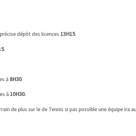
précise dépôt des licences
13H15
.
15
.
ies à
8H30
.
ies à
10H30.
rrain de plus sur le de Tennis si pas possible une équipe ira 