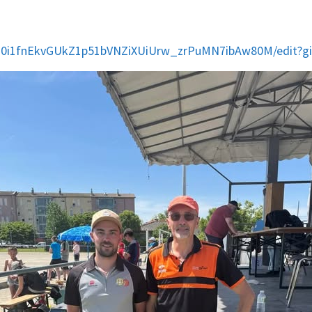
/1o0i1fnEkvGUkZ1p51bVNZiXUiUrw_zrPuMN7ibAw80M/edit?