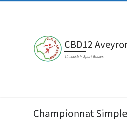
Passer au contenu
CBD12 Aveyro
12.cbdsb.fr-Sport Boules
Championnat Simple