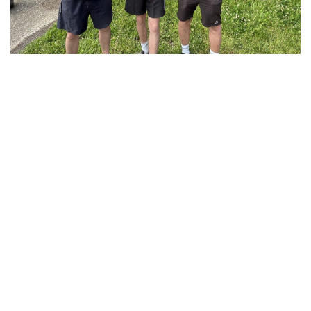
______________________________________
____
Finalistes championnat de l’Aveyron