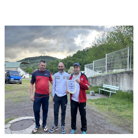
Demi-finales : Marty bat Bujna/Chabrière (Viviez) et Niel
bat Rambaut/Garrote (Viviez)