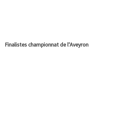
______________________________________
_______________
Résultats du championnat tête à tête des 15 et 16 avril
à Decazeville.
Féminines :
F3
: Niel S. (Millau) bat Lebars C. (Millau)