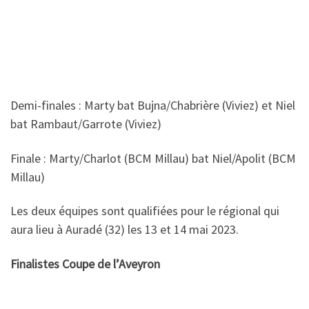
M4
Demi-finale : Vaneroux D (Capdenac) bat Fournier F.
(Millau)et Garrote L. (Decazeville) bat Rambaut A.
(Viviez).
Finale : Garrote L. bat Vaneroux D.
M3
Demi-finale : Roucouly L. (Millau) bat Zarate A. (Millau)
et Apolit D. (Millau) bat Chabrières P. (Viviez).
Finale : Roucouly L. bat Apolit D.