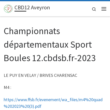
CBD12 Aveyron
Passer au contenu
Search
Me
Championnats
départementaux Sport
Boules 12.cbdsb.fr-2023
LE PUY EN VELAY / BRIVES CHARENSAC
M4 :
https://www.ffsb.fr/evenement/wa_files/m4%20quad
%202023%20(3).pdf