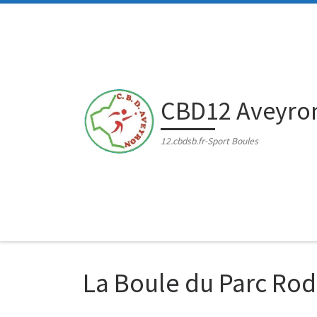
Passer au contenu
CBD12 Aveyro
12.cbdsb.fr-Sport Boules
La Boule du Parc Ro