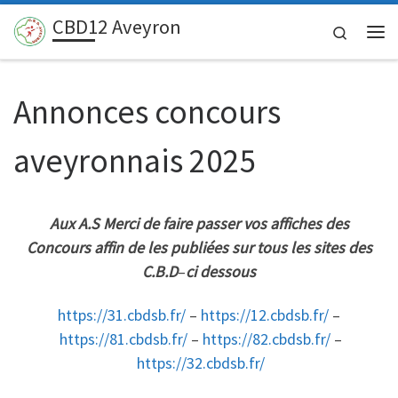
CBD12 Aveyron
Passer au contenu
Search
Me
Annonces concours
aveyronnais 2025
Aux A.S Merci de faire passer vos affiches des
Concours
affin de les publiées sur tous les sites
des
C.B.D
–
ci dessous
https://31.cbdsb.fr/
–
https://12.cbdsb.fr/
–
https://81.cbdsb.fr/
–
https://82.cbdsb.fr/
–
https://32.cbdsb.fr/