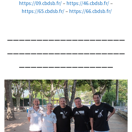
https://09.cbdsb.fr/
–
https://46.cbdsb.fr/
–
https://65.cbdsb.fr/
–
https://66.cbdsb.fr/
____________________
____________________
________________