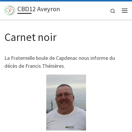
CBD12 Aveyron
Passer au contenu
Search
Me
Carnet noir
La Fraternelle boule de Capdenac nous informe du
décès de Francis Thénières.