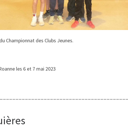
 du Championnat des Clubs Jeunes.
à Roanne les 6 et 7 mai 2023
________________________________________
uières