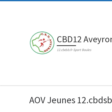
Passer au contenu
CBD12 Aveyro
12.cbdsb.fr-Sport Boules
AOV Jeunes 12.cbdsb.